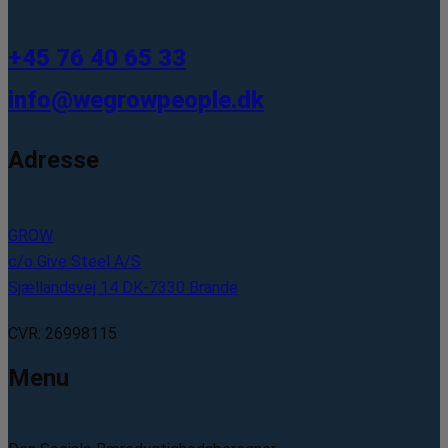
+45 76 40 65 33
info@wegrowpeople.dk
Adresse
GROW
c/o Give Steel A/S
Sjællandsvej 14 DK-7330 Brande
CVR: 26998115
Menu