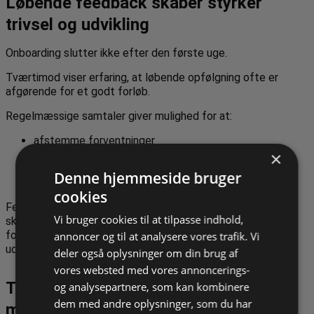
Løbende feedback skaber styrker
trivsel og udvikling
Onboarding slutter ikke efter den første uge.
Tværtimod viser erfaring, at løbende opfølgning ofte er
afgørende for et godt forløb.
Regelmæssige samtaler giver mulighed for at:
afstemme forventninger
justere arbejdsopgaver
×
anerkende fremskridt
Denne hjemmeside bruger
håndtere udfordringer tidligt
cookies
Feedback bør være tydelig, konkret og konstruktiv. Det
Vi bruger cookies til at tilpasse indhold,
skaber tryghed og gør det lettere for medarbejderen at
forstå, hvad der fungerer godt, og hvor der eventuelt kan
annoncer og til at analysere vores trafik. Vi
udvikles.
deler også oplysninger om din brug af
vores websted med vores annoncerings-
Tjekliste til onboarding af
og analysepartnere, som kan kombinere
dem med andre oplysninger, som du har
medarbejdere med særlige behov