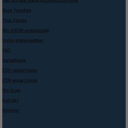
Den Sociale Bæredygtighedsberegner
Book foredrag
True Stories
Bliv GROW-ambassadør
Vores ambassadører
FAQ
Samarbejde
ESG-rapportering
CSR-ansættelser
Om Grow
Kontakt
Nyheder