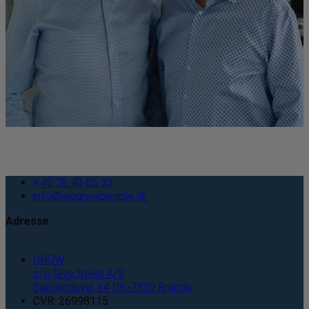
+45 76 40 65 33
info@wegrowpeople.dk
Adresse
GROW
c/o Give Steel A/S
Sjællandsvej 14 DK-7330 Brande
CVR: 26998115