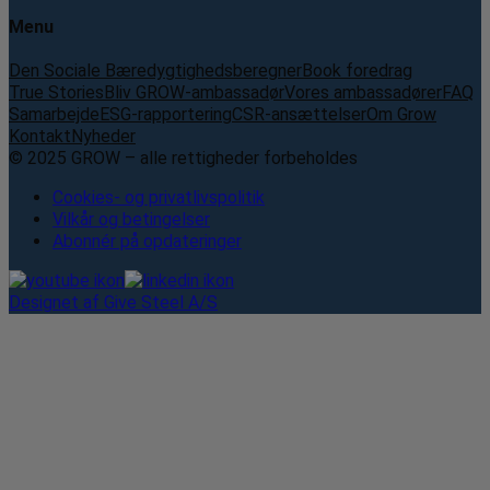
Menu
Den Sociale Bæredygtighedsberegner
Book foredrag
True Stories
Bliv GROW-ambassadør
Vores ambassadører
FAQ
Samarbejde
ESG-rapportering
CSR-ansættelser
Om Grow
Kontakt
Nyheder
© 2025 GROW – alle rettigheder forbeholdes
Cookies- og privatlivspolitik
Vilkår og betingelser
Abonnér på opdateringer
Designet af Give Steel A/S