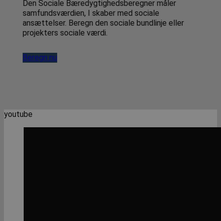
Den Sociale Bæredygtighedsberegner måler
B
samfundsværdien, I skaber med sociale
a
ansættelser. Beregn den sociale bundlinje eller
o
projekters sociale værdi.
Beregn nu
B
youtube