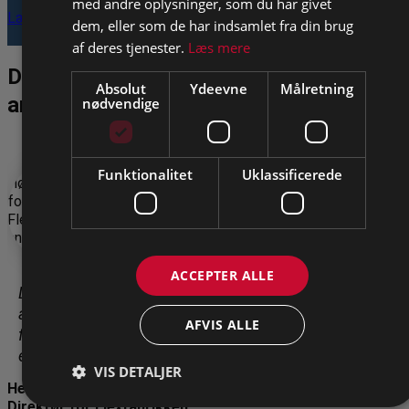
med andre oplysninger, som du har givet
Læs mere
dem, eller som de har indsamlet fra din brug
af deres tjenester.
Læs mere
Det siger virksomhederne om socialt
Absolut
Ydeevne
Målretning
ansvar
nødvendige
Funktionalitet
Uklassificerede
ACCEPTER ALLE
Det er vigtigt at holde fokus på den værdi, som socialt
ansvar i en virksomhed skaber både for samfundet og
AFVIS ALLE
for den enkelte. Den sociale bæredygtighedsberegner
er et super værktøj til at opgøre den samfundsværdi.
VIS DETALJER
Henriette Friis Højer
Direktør for Flexfabrikken