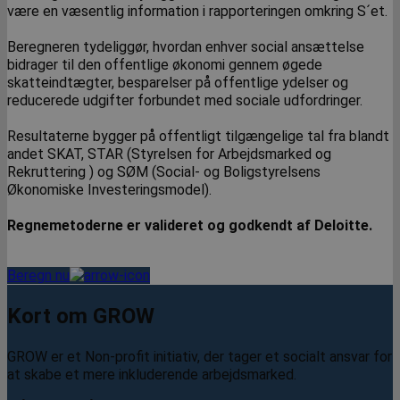
være en væsentlig information i rapporteringen omkring S´et.
Beregneren tydeliggør, hvordan enhver social ansættelse
bidrager til den offentlige økonomi gennem øgede
skatteindtægter, besparelser på offentlige ydelser og
reducerede udgifter forbundet med sociale udfordringer.
Resultaterne bygger på offentligt tilgængelige tal fra blandt
andet SKAT, STAR (Styrelsen for Arbejdsmarked og
Rekruttering ) og SØM (Social- og Boligstyrelsens
Økonomiske Investeringsmodel).
Regnemetoderne er valideret og godkendt af Deloitte.
Beregn nu​
Kort om GROW
GROW er et Non-profit initiativ, der tager et socialt ansvar for
at skabe et mere inkluderende arbejdsmarked. ​