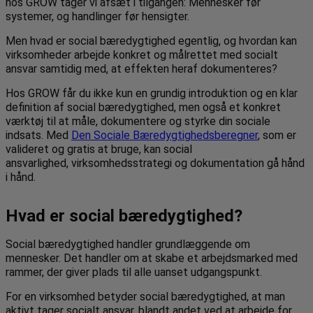
hos GROW tager vi afsæt i tilgangen: Mennesker før
systemer, og handlinger før hensigter.
Men hvad er social bæredygtighed egentlig, og hvordan kan
virksomheder arbejde konkret og målrettet med socialt
ansvar samtidig med, at effekten heraf dokumenteres?
Hos GROW får du ikke kun en grundig introduktion og en klar
definition af social bæredygtighed, men også et konkret
værktøj til at måle, dokumentere og styrke din sociale
indsats. Med
Den Sociale Bæredygtighedsberegner
, som er
valideret og gratis at bruge, kan social
ansvarlighed, virksomhedsstrategi og dokumentation gå hånd
i hånd.
Hvad er social bæredygtighed?
Social bæredygtighed handler grundlæggende om
mennesker. Det handler om at skabe et arbejdsmarked med
rammer, der giver plads til alle uanset udgangspunkt.
For en virksomhed betyder social bæredygtighed, at man
aktivt tager socialt ansvar, blandt andet ved at arbejde for