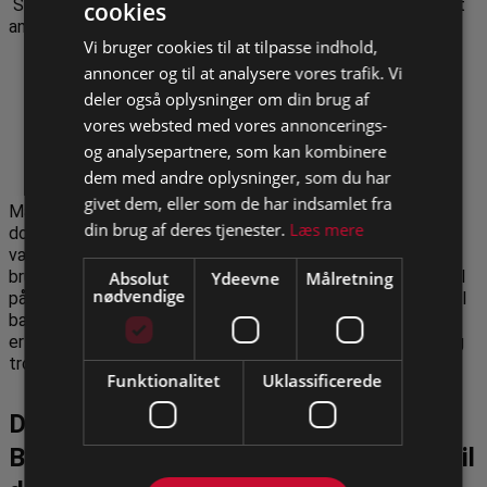
Social bæredygtighed kan måles på flere parametre. Blandt
cookies
andet ved at se på:
Vi bruger cookies til at tilpasse indhold,
antallet af sociale ansættelser, som f.eks.
annoncer og til at analysere vores trafik. Vi
lærlinge eller CSR-ansættelser.
deler også oplysninger om din brug af
fastholdelse og stabilitet over tid.
vores websted med vores annoncerings-
trivsel og udvikling blandt medarbejdere.
og analysepartnere, som kan kombinere
samfundsøkonomisk gevinst ved reduceret
offentlig forsørgelse.
dem med andre oplysninger, som du har
givet dem, eller som de har indsamlet fra
Mange virksomheder har tidligere haft svært ved at
din brug af deres tjenester.
Læs mere
dokumentere effekten af deres sociale ansvar. Især når
værdien ikke kun kan aflæses direkte på bundlinjen. Ved at
bruge Den Sociale Bæredygtighedsberegner, kan I få sat tal
Absolut
Ydeevne
Målretning
nødvendige
på jeres sociale indsats. Måling og dokumentation gør social
Tilmeld dig opdateringer
bæredygtighed mere konkret og sammenlignelig, hvilket
er afgørende for både intern læring, ekstern rapportering og
troværdig kommunikation.
Funktionalitet
Uklassificerede
Den Sociale
Bæredygtighedsberegner: Et værktøj til