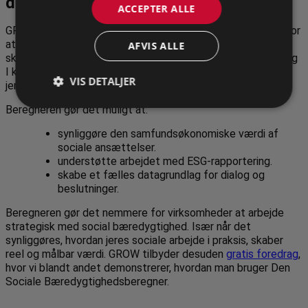
dokumentation
ACCEPTER ALLE
Vi sender ikke spammer! Læs vores
privatlivspolitik
for mere
GROW har udviklet Den Sociale Bæredygtighedsberegner, for
information.
at gøre det muligt at måle og dokumentere den værdi I
AFVIS ALLE
skaber, når I tager socialt ansvar. Den er et gratis værktøj, og
I kan bruge dokumentationen som en del af
VIS DETALJER
jeres egen virksomheds og kunders ESG-rapportering.
Beregneren gør det muligt at:
synliggøre den samfundsøkonomiske værdi af
sociale ansættelser.
understøtte arbejdet med ESG-rapportering.
skabe et fælles datagrundlag for dialog og
beslutninger.
Beregneren gør det nemmere for virksomheder at arbejde
strategisk med social bæredygtighed. Især når det
synliggøres, hvordan jeres sociale arbejde i praksis, skaber
reel og målbar værdi. GROW tilbyder desuden
gratis foredrag
,
hvor vi blandt andet demonstrerer, hvordan man bruger Den
Sociale Bæredygtighedsberegner.