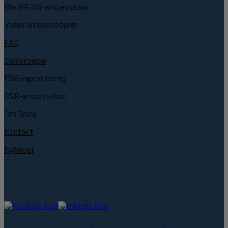
Bliv GROW-ambassadør
Vores ambassadører
FAQ
Samarbejde
ESG-rapportering
CSR-ansættelser
Om Grow
Kontakt
Nyheder