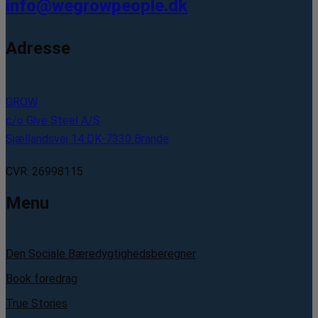
info@wegrowpeople.dk
Adresse
GROW
c/o Give Steel A/S
Sjællandsvej 14 DK-7330 Brande
CVR: 26998115
Menu
Den Sociale Bæredygtighedsberegner
Book foredrag
True Stories