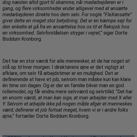
dog næsten altid gjort til skamme, når medarbejderen er i
gang, og flere virksomheder ender alligevel med at ansætte
medarbejderen direkte hos dem selv. For nogle ”FleXansatte”
giver dette en meget stor betydning. Det er en kæmpe sejr for
den enkelte at gå fra en ansættelse hos os til et fleksjob hos
en virksomhed. Selvforståelsen stryger i vejret
,” siger Dorte
Boddum Kronborg.
Det har en stor værdi for alle mennesker, at de har noget at
stå op til hver morgen. I direktørens øjne er det vigtigt at
afklare, om selv få arbejdstimer er en mulighed. Det er
definerende at have et job, selvom man måske kun kan klare
én time om dagen. Og er der en familie bliver man en god
rollemodel, og får endnu mere selvværd og selvtillid. “
Det har
en enorm værdi, at man kan sige, at man arbejder med X eller
Y. Selvom et arbejde ikke på nogen måde afgør et menneskes
værd, definerer et job fortsat meget, hvem vi er i andre folks
øjne
,” fortæller Dorte Boddum Kronborg.