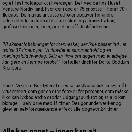
og et fast holdepunkt i hverdagen. Det ved de hos Huset
Venture Nordjylland, hvor der i dag er 75 ansatte – heraf 70 i
fleksjob. De mange ansatte udfører opgaver for andre
virksomheder indenfor bl.a. regnskab og administration,
grafiske løsninger, lager, pedel og affaldshåndtering.
“
Vi skaber jobåbninger for mennesker, der ikke passer ind i et
typisk 37-timers job. Vi tilbyder et sammenhold og en
meningsfuld hverdag. Selv én time om dagen med et arbejde
kan gøre en kæmpe forskel
,” fortæller
direktør Dorte Boddum
Kronborg.
Huset Venture Nordjylland er en socialøkonomisk, non-profit
virksomhed, som gør en stor forskel for personer, som måske
ikke kan lykkes andre steder. Udgangspunktet er, at alle kan
bidrage – selv bare med få timer. Det gør underværker og
giver en selvforstærkende effekt alle døgnets 24 timer.
Alle kan noget – ingen kan alt