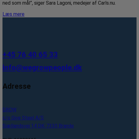
ned som mål”, siger Sara Lagoni, medejer af Carls.nu.
Læs mere
+45 76 40 65 33
info@wegrowpeople.dk
Adresse
GROW
c/o Give Steel A/S
Sjællandsvej 14 DK-7330 Brande