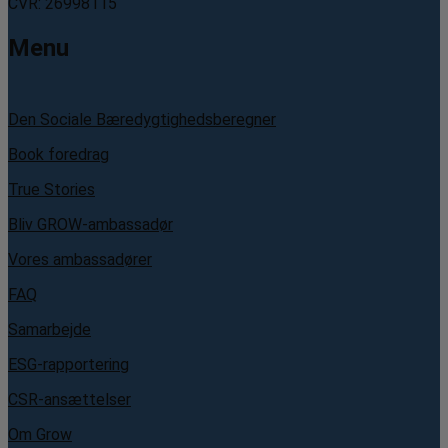
CVR: 26998115
Menu
Den Sociale Bæredygtighedsberegner
Book foredrag
True Stories
Bliv GROW-ambassadør
Vores ambassadører
FAQ
Samarbejde
ESG-rapportering
CSR-ansættelser
Om Grow