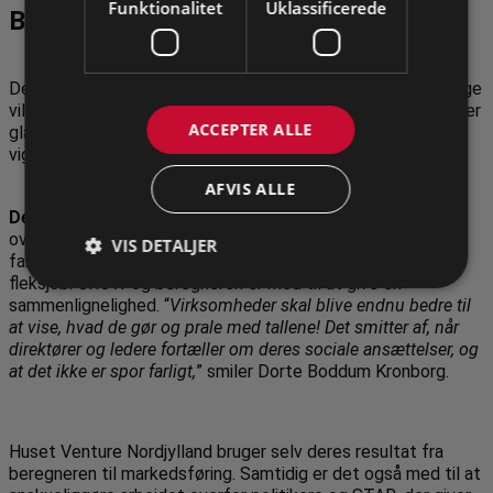
Funktionalitet
Uklassificerede
Beregneren viser vores værdi
Det er typisk meget let at afkode, at ansættelser på særlige
vilkår betyder noget for de personer, der får et arbejde. De er
ACCEPTER ALLE
glade og har en hverdag, der fungerer – det er stadig det
Vi sender ikke spammer! Læs vores
privatlivspolitik
for mere
vigtigste.
information.
AFVIS ALLE
Den Sociale Bæredygtighedsberegner
kan dog vise
overfor andre, hvor stor en samfundsmæssig værdi det
VIS DETALJER
faktisk har, når virksomheder f.eks. ansætter en person i et
fleksjob. GROW og beregneren er med til at give en
sammenlignelighed. “
Virksomheder skal blive endnu bedre til
at vise, hvad de gør og prale med tallene! Det smitter af, når
direktører og ledere fortæller om deres sociale ansættelser, og
at det ikke er spor farligt,
” smiler Dorte Boddum Kronborg.
Huset Venture Nordjylland bruger selv deres resultat fra
beregneren til markedsføring. Samtidig er det også med til at