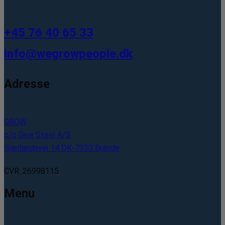
+45 76 40 65 33
info@wegrowpeople.dk
Adresse
GROW
c/o Give Steel A/S
Sjællandsvej 14 DK-7330 Brande
CVR: 26998115
Menu