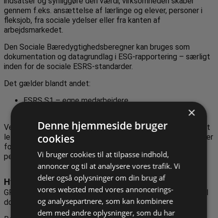
indsatser og synliggøre den værdi, virksomheden skaber
gennem f.eks. ansættelse af lærlinge og elever, personer i
fleksjob, fra sociale ydelser eller fra kanten af
arbejdsmarkedet.
Den Sociale Bæredygtighedsberegner kan bruges som
dokumentation og datagrundlag i ESG-rapportering – særligt
inden for de sociale ESRS-standarder.
Det gælder blandt andet:
ESRS S1 – egne medarbejdere
×
ESRS S3 – berørte samfund
Denne hjemmeside bruger
Ved at arbejde struktureret med sociale ESG-data bliver det
cookies
lettere at dokumentere virksomhedens sociale bundlinje over
for kunder, samarbejdspartnere, investorer og
Vi bruger cookies til at tilpasse indhold,
pengeinstitutter.
annoncer og til at analysere vores trafik. Vi
deler også oplysninger om din brug af
Hvad er Den Sociale Bæredygtighedsberegner?
vores websted med vores annoncerings-
GROW har udviklet
Den Sociale Bæredygtighedsberegner
til
og analysepartnere, som kan kombinere
dokumentation af virksomheders sociale bundlinje.
dem med andre oplysninger, som du har