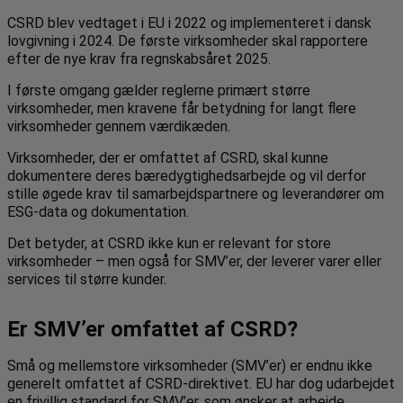
CSRD blev vedtaget i EU i 2022 og implementeret i dansk
lovgivning i 2024. De første virksomheder skal rapportere
efter de nye krav fra regnskabsåret 2025.
I første omgang gælder reglerne primært større
virksomheder, men kravene får betydning for langt flere
virksomheder gennem værdikæden.
Virksomheder, der er omfattet af CSRD, skal kunne
dokumentere deres bæredygtighedsarbejde og vil derfor
stille øgede krav til samarbejdspartnere og leverandører om
ESG-data og dokumentation.
Det betyder, at CSRD ikke kun er relevant for store
virksomheder – men også for SMV’er, der leverer varer eller
services til større kunder.
Er SMV’er omfattet af CSRD?
Små og mellemstore virksomheder (SMV’er) er endnu ikke
generelt omfattet af CSRD-direktivet. EU har dog udarbejdet
en frivillig standard for SMV’er, som ønsker at arbejde