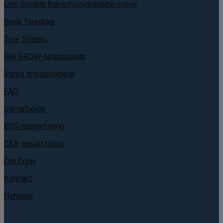
Den Sociale Bæredygtighedsberegner
Book foredrag
True Stories
Bliv GROW-ambassadør
Vores ambassadører
FAQ
Samarbejde
ESG-rapportering
CSR-ansættelser
Om Grow
Kontakt
Nyheder