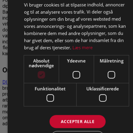
For GROW er formålet med CSR-
Vi bruger cookies til at tilpasse indhold, annoncer
diplomet og Den Sociale
og til at analysere vores trafik. Vi deler også
Bæredygtighedsberegner at gøre sociale
indsatser målbare og synlige. Når
oplysninger om din brug af vores websted med
virksomheder og organisationer kan
vores annoncerings- og analysepartnere, som kan
dokumentere og synliggøre deres sociale
kombinere dem med andre oplysninger, som du
værdi, bliver det lettere at anerkende
har givet dem, eller som de har indsamlet fra din
indsatsen, dele resultaterne og inspirere
brug af deres tjenester.
Læs mere
flere til at skabe plads til mennesker på
kanten af arbejdsmarkedet.
Absolut
Ydeevne
Målretning
nødvendige
Om DI Produktion
Tilmeld dig opdateringer
DI Produktion
er Dansk Industris
branchefællesskab for danske
Funktionalitet
Uklassificerede
produktionsvirksomheder. Organisationen
arbejder for at sikre de bedst mulige
rammevilkår for produktion i Danmark
med fokus på blandt andet grøn
omstilling, digitalisering, innovation og
ACCEPTER ALLE
adgang til kvalificeret arbejdskraft.