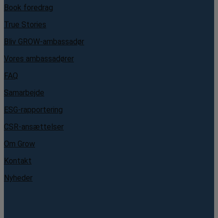
Book foredrag
True Stories
Bliv GROW-ambassadør
Vores ambassadører
FAQ
Samarbejde
ESG-rapportering
CSR-ansættelser
Om Grow
Kontakt
Nyheder