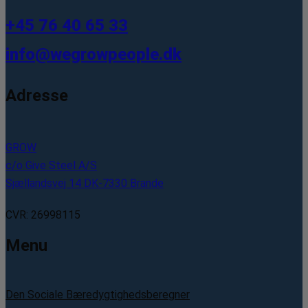
+45 76 40 65 33
info@wegrowpeople.dk
Adresse
GROW
c/o Give Steel A/S
Sjællandsvej 14 DK-7330 Brande
CVR: 26998115
Menu
Den Sociale Bæredygtighedsberegner