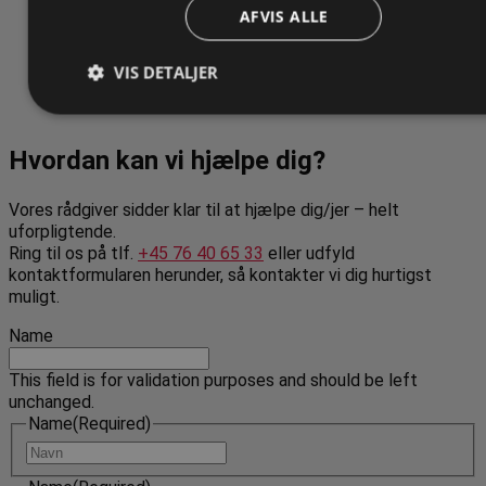
Vi sender ikke spammer! Læs vores
privatlivspolitik
for mere
AFVIS ALLE
information.
VIS DETALJER
GRATIS RÅDGIVNING
Hvordan kan vi hjælpe dig?
Vores rådgiver sidder klar til at hjælpe dig/jer – helt
uforpligtende.
Ring til os på tlf.
+45 76 40 65 33
eller udfyld
kontaktformularen herunder, så kontakter vi dig hurtigst
muligt.
Name
This field is for validation purposes and should be left
unchanged.
Name
(Required)
Navn