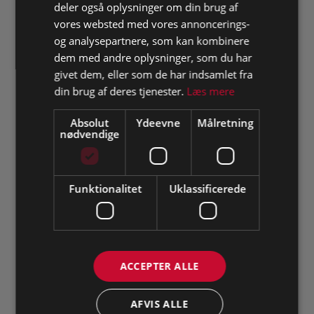
deler også oplysninger om din brug af
vores websted med vores annoncerings-
og analysepartnere, som kan kombinere
dem med andre oplysninger, som du har
givet dem, eller som de har indsamlet fra
din brug af deres tjenester.
Læs mere
Absolut
Ydeevne
Målretning
nødvendige
Tilmeld dig opdateringer
Funktionalitet
Uklassificerede
ACCEPTER ALLE
Vi sender ikke spammer! Læs vores
privatlivspolitik
for mere
information.
AFVIS ALLE