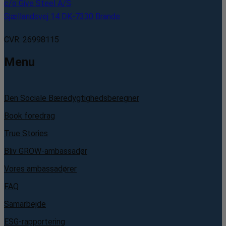
c/o Give Steel A/S
Sjællandsvej 14 DK-7330 Brande
CVR: 26998115
Menu
Den Sociale Bæredygtighedsberegner
Book foredrag
True Stories
Bliv GROW-ambassadør
Vores ambassadører
FAQ
Samarbejde
ESG-rapportering