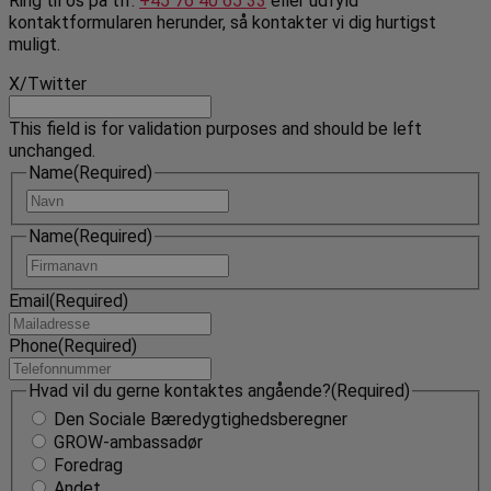
Ring til os på tlf.
+45 76 40 65 33
eller udfyld
kontaktformularen herunder, så kontakter vi dig hurtigst
muligt.
X/Twitter
This field is for validation purposes and should be left
unchanged.
Name
(Required)
Navn
Name
(Required)
Navn
Email
(Required)
Phone
(Required)
Hvad vil du gerne kontaktes angående?
(Required)
Den Sociale Bæredygtighedsberegner
GROW-ambassadør
Foredrag
Andet